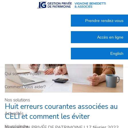
Skip to main content
Prendre rendez-vous
Accès en ligne
English
Qui sommes-nous?
Comment vous aider?
Nos solutions
Huit erreurs courantes associées au
Actualités
CELI et comment les éviter
Nous joindre
IG GESTION PRIVÉE DE PATRIMOINE |
17 février 2022