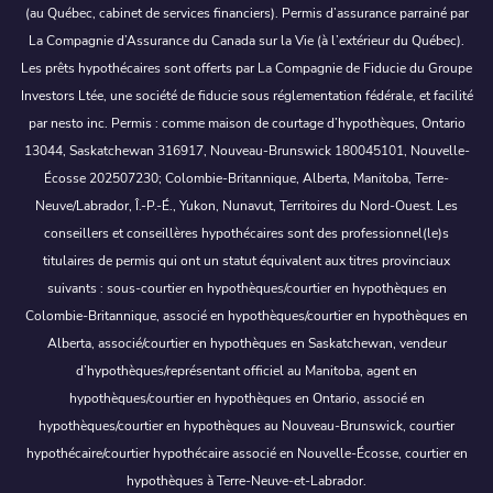
(au Québec, cabinet de services financiers). Permis d’assurance parrainé par
La Compagnie d’Assurance du Canada sur la Vie (à l’extérieur du Québec).
Les prêts hypothécaires sont offerts par La Compagnie de Fiducie du Groupe
Investors Ltée, une société de fiducie sous réglementation fédérale, et facilité
par nesto inc. Permis : comme maison de courtage d’hypothèques, Ontario
13044, Saskatchewan 316917, Nouveau-Brunswick 180045101, Nouvelle-
Écosse 202507230; Colombie-Britannique, Alberta, Manitoba, Terre-
Neuve/Labrador, Î.-P.-É., Yukon, Nunavut, Territoires du Nord-Ouest. Les
conseillers et conseillères hypothécaires sont des professionnel(le)s
titulaires de permis qui ont un statut équivalent aux titres provinciaux
suivants : sous-courtier en hypothèques/courtier en hypothèques en
Colombie-Britannique, associé en hypothèques/courtier en hypothèques en
Alberta, associé/courtier en hypothèques en Saskatchewan, vendeur
d’hypothèques/représentant officiel au Manitoba, agent en
hypothèques/courtier en hypothèques en Ontario, associé en
hypothèques/courtier en hypothèques au Nouveau-Brunswick, courtier
hypothécaire/courtier hypothécaire associé en Nouvelle-Écosse, courtier en
hypothèques à Terre-Neuve-et-Labrador.