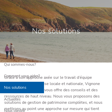
Skip to main content
Prendre rendez-vous
Nos solutions
Accès en ligne
English
Qui sommes-nous?
Comment vous aider?
Grâce à son approche axée sur le travail d’équipe
combinant une expertise locale et nationale, Vignone
Nos solutions
Benedetti & Associés vous offre des conseils et des
ressources de haut niveau. Nous vous proposons des
Actualités
solutions de gestion de patrimoine complètes, et nous
mettrons au point une approche sur mesure qui tient
Nous joindre