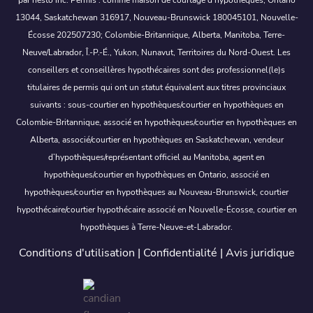
par nesto inc. Permis : comme maison de courtage d’hypothèques, Ontario
13044, Saskatchewan 316917, Nouveau-Brunswick 180045101, Nouvelle-
Écosse 202507230; Colombie-Britannique, Alberta, Manitoba, Terre-
Neuve/Labrador, Î.-P.-É., Yukon, Nunavut, Territoires du Nord-Ouest. Les
conseillers et conseillères hypothécaires sont des professionnel(le)s
titulaires de permis qui ont un statut équivalent aux titres provinciaux
suivants : sous-courtier en hypothèques/courtier en hypothèques en
Colombie-Britannique, associé en hypothèques/courtier en hypothèques en
Alberta, associé/courtier en hypothèques en Saskatchewan, vendeur
d’hypothèques/représentant officiel au Manitoba, agent en
hypothèques/courtier en hypothèques en Ontario, associé en
hypothèques/courtier en hypothèques au Nouveau-Brunswick, courtier
hypothécaire/courtier hypothécaire associé en Nouvelle-Écosse, courtier en
hypothèques à Terre-Neuve-et-Labrador.
Conditions d'utilisation
|
Confidentialité
|
Avis juridique