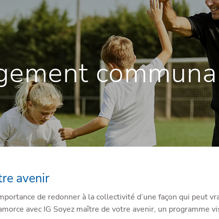
gement communau
re avenir
mportance de redonner à la collectivité d’une façon qui peut v
orce avec IG Soyez maître de votre avenir, un programme visa