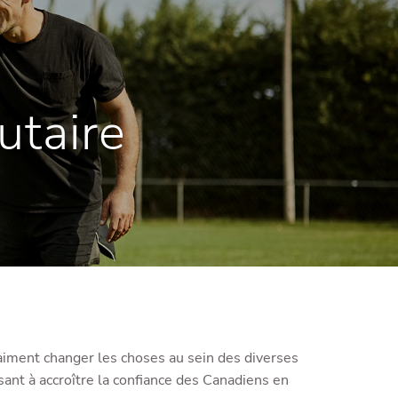
menu
taire
raiment changer les choses au sein des diverses
nt à accroître la confiance des Canadiens en