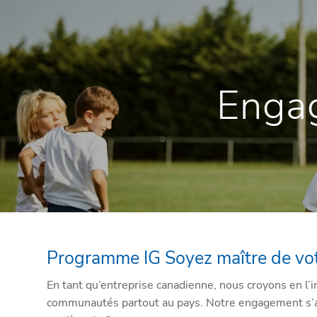
Skip to main content
Enga
Programme IG Soyez maître de vot
En tant qu’entreprise canadienne, nous croyons en l’i
communautés partout au pays. Notre engagement s’am